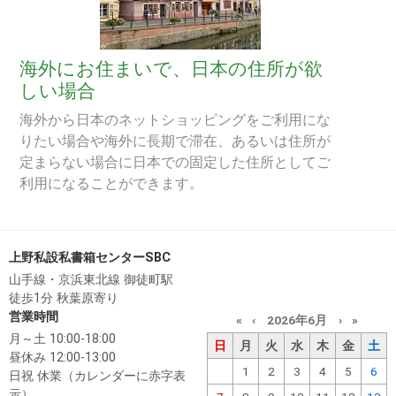
海外にお住まいで、日本の住所が欲
しい場合
海外から日本のネットショッピングをご利用にな
りたい場合や海外に長期で滞在、あるいは住所が
定まらない場合に日本での固定した住所としてご
利用になることができます。
上野私設私書箱センターSBC
山手線・京浜東北線 御徒町駅
徒歩1分 秋葉原寄り
営業時間
«
‹
2026年6月
›
»
月～土 10:00-18:00
日
月
火
水
木
金
土
昼休み 12:00-13:00
1
2
3
4
5
6
日祝 休業（カレンダーに赤字表
示）