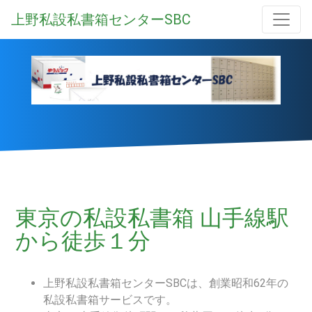
上野私設私書箱センターSBC
東京の私設私書箱 山手線駅
から徒歩１分
上野私設私書箱センターSBCは、創業昭和62年の
私設私書箱サービスです。