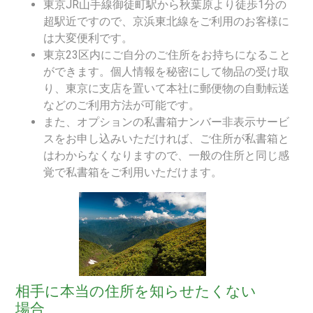
東京JR山手線御徒町駅から秋葉原より徒歩1分の
超駅近ですので、京浜東北線をご利用のお客様に
は大変便利です。
東京23区内にご自分のご住所をお持ちになること
ができます。個人情報を秘密にして物品の受け取
り、東京に支店を置いて本社に郵便物の自動転送
などのご利用方法が可能です。
また、オプションの私書箱ナンバー非表示サービ
スをお申し込みいただければ、ご住所が私書箱と
はわからなくなりますので、一般の住所と同じ感
覚で私書箱をご利用いただけます。
相手に本当の住所を知らせたくない
場合