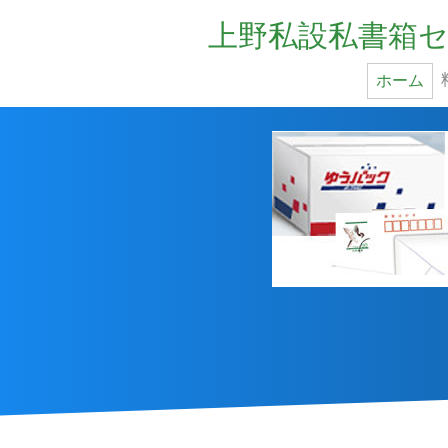
上野私設私書箱セ
ホーム