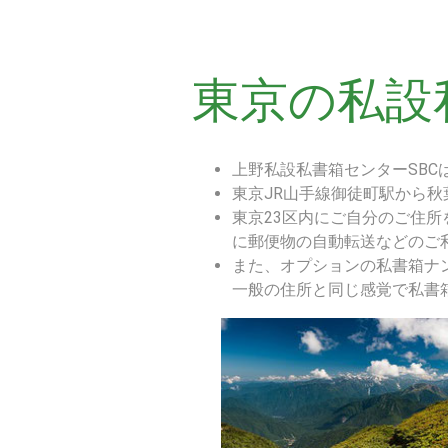
東京の私設
上野私設私書箱センターSBC
東京JR山手線御徒町駅から
東京23区内にご自分のご住
に郵便物の自動転送などのご
また、オプションの私書箱ナ
一般の住所と同じ感覚で私書