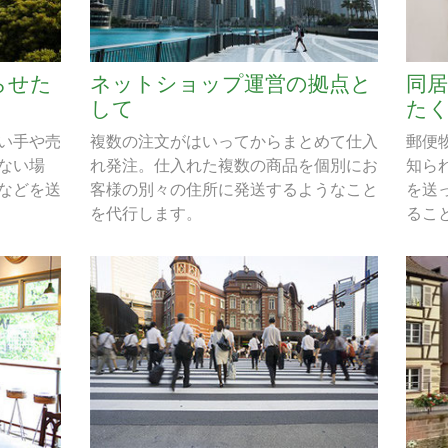
らせた
ネットショップ運営の拠点と
同
して
た
い手や売
複数の注文がはいってからまとめて仕入
郵便
ない場
れ発注。仕入れた複数の商品を個別にお
知ら
などを送
客様の別々の住所に発送するようなこと
を送
を代行します。
るこ